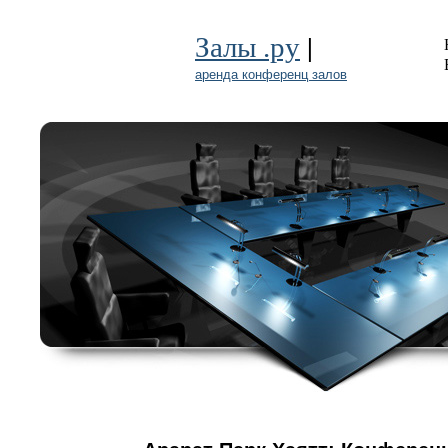
|
Залы .ру
аренда конференц залов