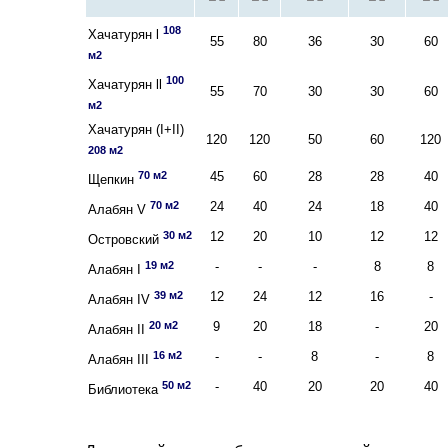
108
Хачатурян l
55
80
36
30
60
м2
100
Хачатурян ll
55
70
30
30
60
м2
Хачатурян (I+II)
120
120
50
60
120
208 м2
70 м2
45
60
28
28
40
Щепкин
70 м2
24
40
24
18
40
Алабян V
30 м2
12
20
10
12
12
Островский
19 м2
-
-
-
8
8
Алабян I
39 м2
12
24
12
16
-
Алабян IV
20 м2
9
20
18
-
20
Алабян II
16 м2
-
-
8
-
8
Алабян III
50 м2
-
40
20
20
40
Библиотека