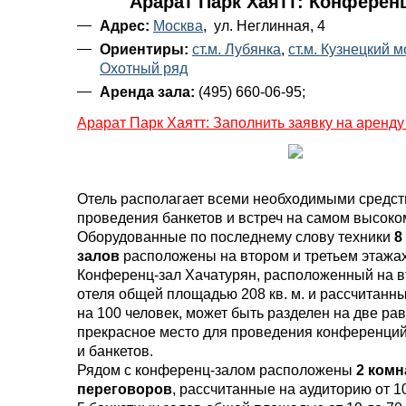
Арарат Парк Хаятт: Конферен
Адрес:
Москва
, ул. Неглинная, 4
Ориентиры:
ст.м. Лубянка
,
ст.м. Кузнецкий м
Охотный ряд
Аренда зала:
(495) 660-06-95;
Арарат Парк Хаятт: Заполнить заявку на аренду
Отель располагает всеми необходимыми средст
проведения банкетов и встреч на самом высоко
Оборудованные по последнему слову техники
8
залов
расположены на втором и третьем этажах
Конференц-зал Хачатурян, расположенный на в
отеля общей площадью 208 кв. м. и рассчитанн
на 100 человек, может быть разделен на две ра
прекрасное место для проведения конференций
и банкетов.
Рядом с конференц-залом расположены
2 комн
переговоров
, рассчитанные на аудиторию от 10