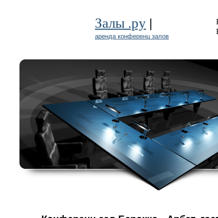
|
Залы .ру
аренда конференц залов