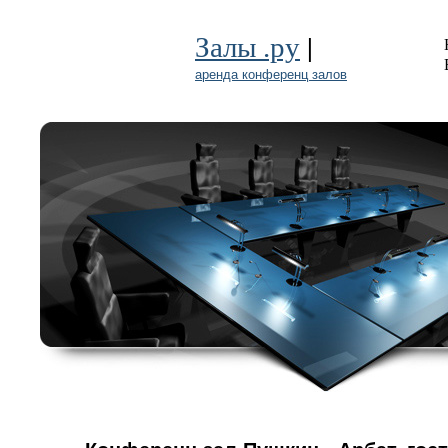
|
Залы .ру
аренда конференц залов