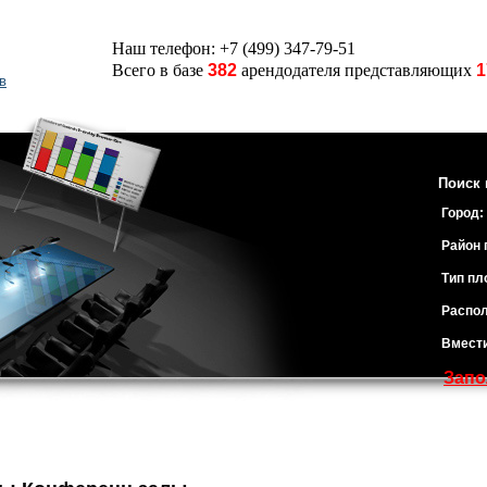
Наш телефон: +7 (499) 347-79-51
Всего в базе
382
арендодателя представляющих
1
в
Поиск 
Город:
Район 
Тип пл
Распол
Вмест
Запо