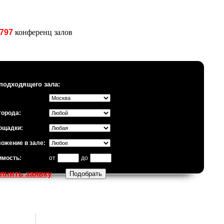
797
конференц залов
подходящего зала:
города:
ощадки:
ожение в зале:
имость:
от
до
лнить заявку