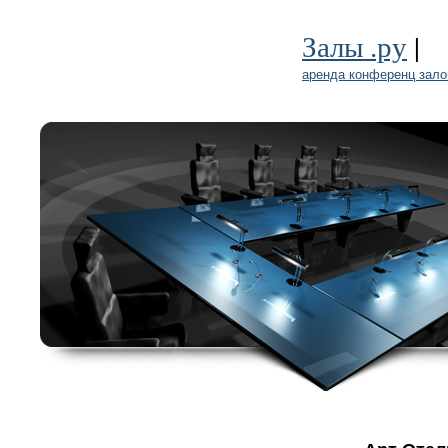
|
Залы .ру
аренда конференц зало