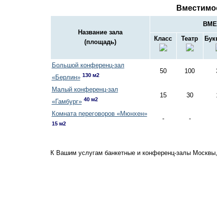
Вместимо
ВМЕ
Название зала
Класс
Театр
Бук
(площадь)
Большой конференц-зал
50
100
130 м2
«Берлин»
Малый конференц-зал
15
30
40 м2
«Гамбург»
Комната переговоров «Мюнхен»
-
-
15 м2
К Вашим услугам банкетные и конференц-залы Москвы,