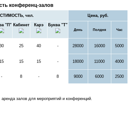
сть конференц-залов
СТИМОСТЬ, чел.
Цена, руб.
ва "П"
Кабинет
Карэ
Буква "Т"
День
Полдня
Час
30
25
40
-
28000
16000
5000
15
15
15
-
18000
11000
4000
-
8
-
8
9000
6000
2500
 аренда залов для мероприятий и конференций.