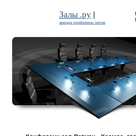
|
Залы .ру
аренда конференц залов