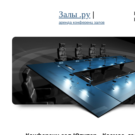
|
Залы .ру
аренда конференц залов