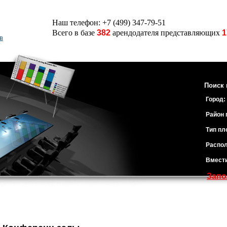
Наш телефон: +7 (499) 347-79-51
Всего в базе
382
арендодателя представляющих
1
в
Поиск 
Город:
Район 
Тип пл
Распол
Вмест
Запо