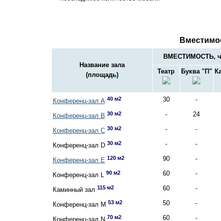
Вместимо
ВМЕСТИМОСТЬ, ч
Название зала
Театр
Буква "П"
К
(площадь)
40 м2
30
-
Конференц-зал А
30 м2
-
24
Конференц-зал В
30 м2
-
-
Конференц-зал С
30 м2
-
-
Конференц-зал D
120 м2
90
-
Конференц-зал Е
90 м2
60
-
Конференц-зал L
115 м2
60
-
Каминный зал
53 м2
50
-
Конференц-зал M
70 м2
60
-
Конференц-зал N