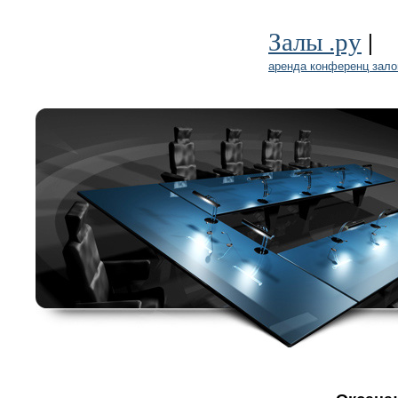
|
Залы .ру
аренда конференц зало