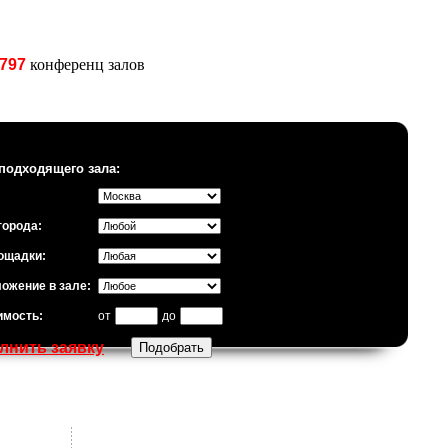
797
конференц залов
подходящего зала:
города:
ощадки:
ожение в зале:
имость:
от
до
лнить заявку