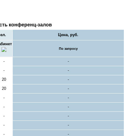
сть конференц-залов
ел.
Цена, руб.
абинет
По запросу
-
-
-
-
20
-
20
-
-
-
-
-
-
-
-
-
-
-