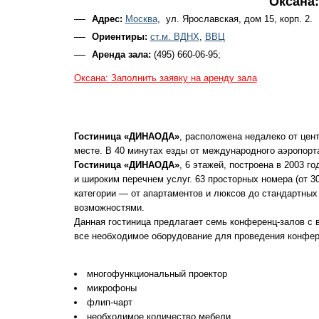
Оксана
Адрес:
Москва
, ул. Ярославская, дом 15, корп. 2.
Ориентиры:
ст.м. ВДНХ
,
ВВЦ
Аренда зала:
(495) 660-06-95;
Оксана: Заполнить заявку на аренду зала
Гостиница «ДИНАОДА»
, расположена недалеко от цент
месте. В 40 минутах езды от международного аэропорт
Гостиница «ДИНАОДА»
, 6 этажей, построена в 2003 г
и широким перечнем услуг. 63 просторных номера (от 3
категории — от апартаментов и люксов до стандартных
возможностями.
Данная гостиница предлагает семь конференц-залов с 
все необходимое оборудование для проведения конфер
многофункциональный проектор
микрофоны
флип-чарт
необходимое количество мебели