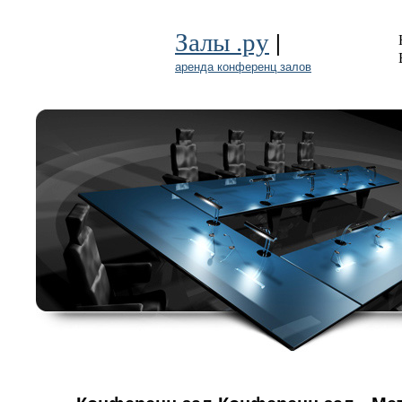
|
Залы .ру
аренда конференц залов