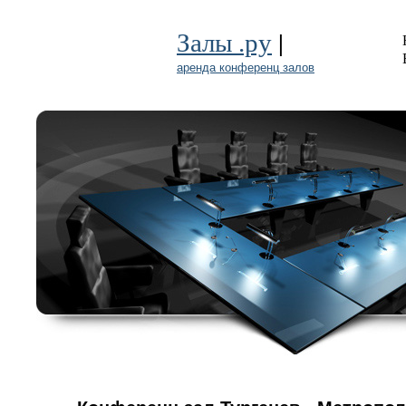
|
Залы .ру
аренда конференц залов