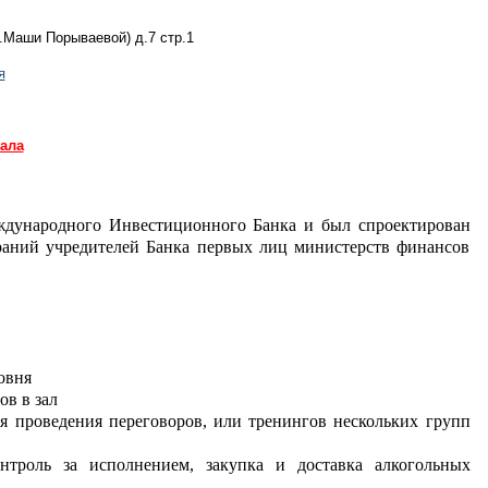
л.Маши Порываевой) д.7 стр.1
я
ала
ждународного Инвестиционного Банка и был спроектирован
раний учредителей Банка первых лиц министерств финансов
овня
ов в зал
я проведения переговоров, или тренингов нескольких групп
нтроль за исполнением, закупка и доставка алкогольных