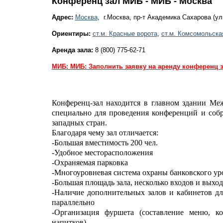
Конференц зал МИБ - МИБ - Москва
Адрес:
Москва
, г.Москва, пр-т Академика Сахарова (у
Ориентиры:
ст.м. Красные ворота
,
ст.м. Комсомольска
Аренда зала:
8 (800) 775-62-71
МИБ: МИБ: Заполнить заявку на аренду конференц з
Конференц-зал находится в главном здании Ме
специально для проведения конференций и соб
западных стран.
Благодаря чему зал отличается:
-Большая вместимость 200 чел.
-Удобное месторасположения
-Охраняемая парковка
-Многоуровневая система охраны банковского ур
-Большая площадь зала, несколько входов и выход
-Наличие дополнительных залов и кабинетов дл
параллельно
-Организация фуршета (составление меню, ко
напитков)