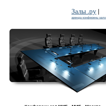
|
Залы .ру
аренда конференц зало