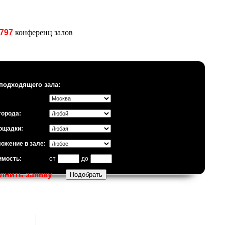
797
конференц залов
подходящего зала:
города:
ощадки:
ожение в зале:
имость:
от
до
лнить заявку