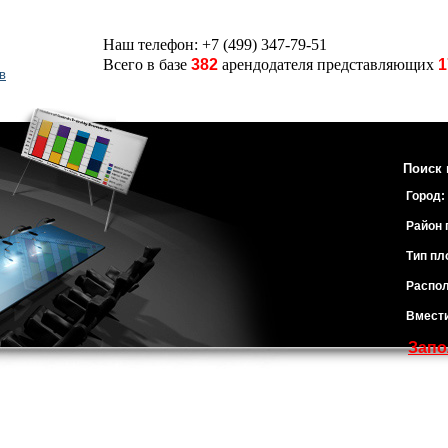
Наш телефон: +7 (499) 347-79-51
Всего в базе
382
арендодателя представляющих
1
в
Поиск 
Город:
Район 
Тип пл
Распол
Вмест
Запо