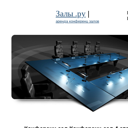
|
Залы .ру
аренда конференц залов