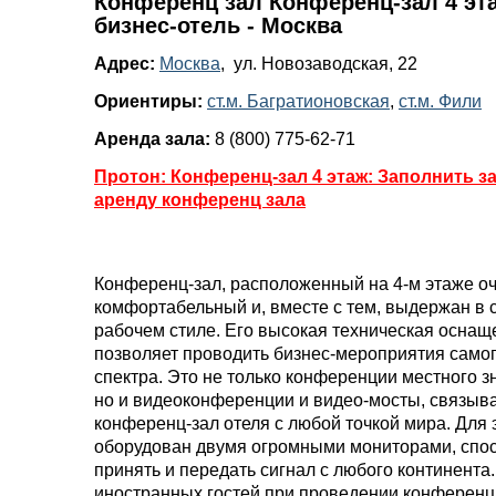
Конференц зал Конференц-зал 4 эта
бизнес-отель - Москва
Адрес:
Москва
, ул. Новозаводская, 22
Ориентиры:
ст.м. Багратионовская
,
ст.м. Фили
Аренда зала:
8 (800) 775-62-71
Протон: Конференц-зал 4 этаж: Заполнить за
аренду конференц зала
Конференц-зал
, расположенный на
4-м
этаже о
комфортабельный и, вместе с тем, выдержан в 
рабочем стиле. Его высокая техническая оснащ
позволяет проводить бизнес-мероприятия само
спектра. Это не только конференции местного з
но и видеоконференции и видео-мосты, связы
конференц-зал
отеля с любой точкой мира. Для 
оборудован двумя огромными мониторами, сп
принять и передать сигнал с любого континента
иностранных гостей при проведении конферен