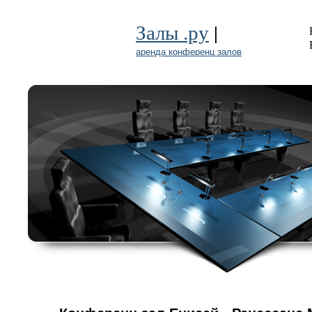
|
Залы .ру
аренда конференц залов