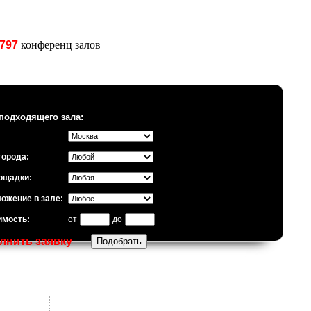
797
конференц залов
подходящего зала:
города:
ощадки:
ожение в зале:
имость:
от
до
лнить заявку