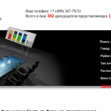
Наш телефон: +7 (499) 347-79-51
Всего в базе
382
арендодателя представляющих
1
в
Поиск 
Город:
Район 
Тип пл
Распол
Вмест
Запо