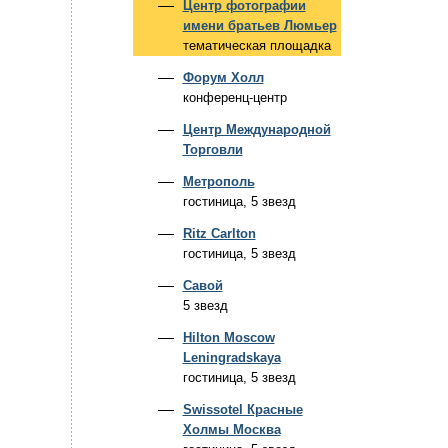
Центр фотографии
имени братьев Люмьер
тематическая площадка
Форум Холл
конференц-центр
Центр Международной
Торговли
Метрополь
гостиница, 5 звезд
Ritz Carlton
гостиница, 5 звезд
Савой
5 звезд
Hilton Moscow
Leningradskaya
гостиница, 5 звезд
Swissotel Красные
Холмы Москва