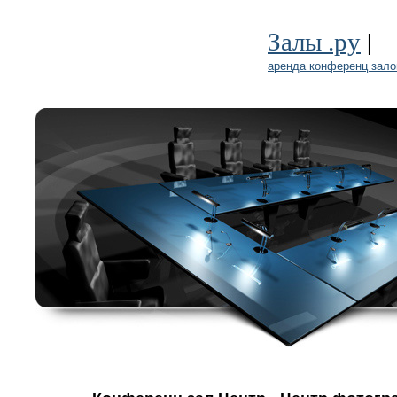
|
Залы .ру
аренда конференц зало