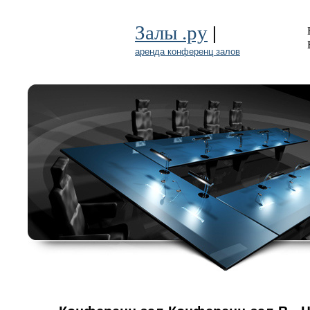
|
Залы .ру
аренда конференц залов