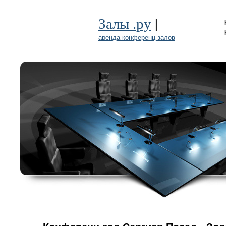
|
Залы .ру
аренда конференц залов