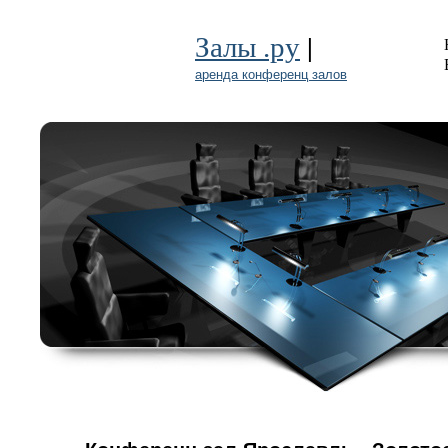
|
Залы .ру
аренда конференц залов