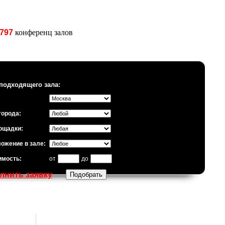
797
конференц залов
подходящего зала:
города:
ощадки:
ожение в зале:
имость:
от
до
лнить заявку