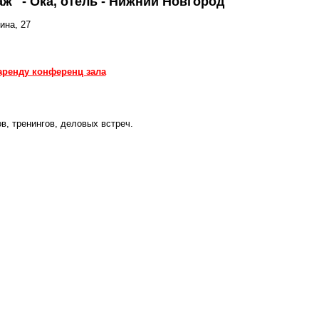
ж" - Ока, отель - Нижний Новгород
ина, 27
 аренду конференц зала
, тренингов, деловых встреч.