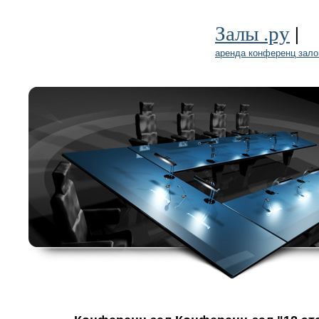
|
Залы .ру
аренда конференц зало