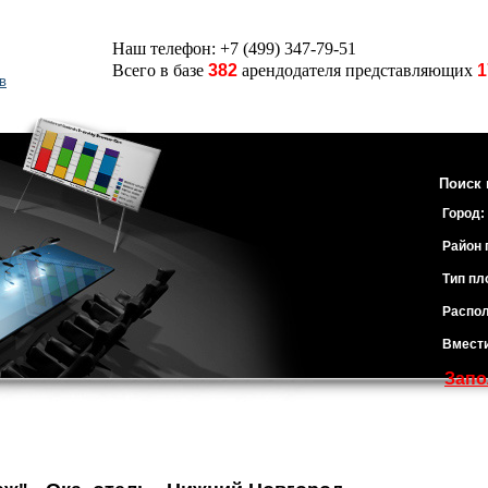
Наш телефон: +7 (499) 347-79-51
Всего в базе
382
арендодателя представляющих
1
в
Поиск 
Город:
Район 
Тип пл
Распол
Вмест
Запо