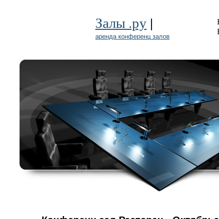
|
Залы .ру
аренда конференц залов