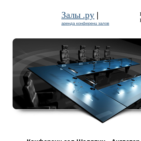
|
Залы .ру
аренда конференц залов