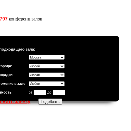
797
конференц залов
подходящего зала:
города:
ощадки:
ожение в зале:
имость:
от
до
лнить заявку