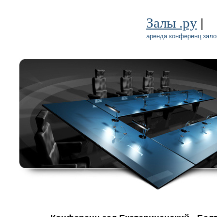
|
Залы .ру
аренда конференц зало