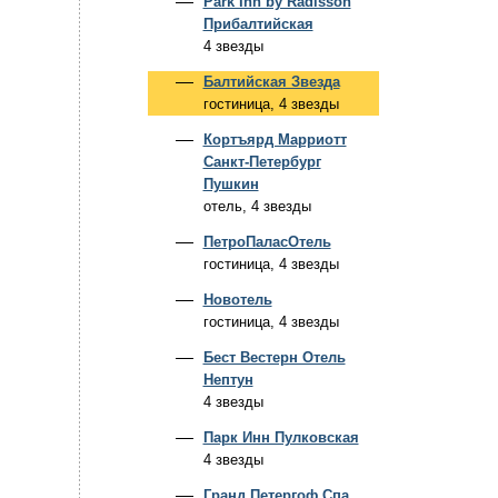
Park Inn by Radisson
Прибалтийская
4 звезды
Балтийская Звезда
гостиница, 4 звезды
Кортъярд Марриотт
Санкт-Петербург
Пушкин
отель, 4 звезды
ПетроПаласОтель
гостиница, 4 звезды
Новотель
гостиница, 4 звезды
Бест Вестерн Отель
Нептун
4 звезды
Парк Инн Пулковская
4 звезды
Гранд Петергоф Спа