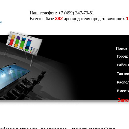
Наш телефон: +7 (499) 347-79-51
Всего в базе
382
арендодателя представляющих
1
в
Поиск 
Город:
Район 
Тип пл
Распол
Вмест
Запо