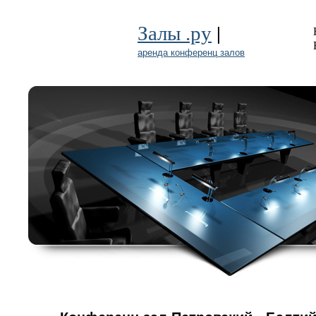
|
Залы .ру
аренда конференц залов