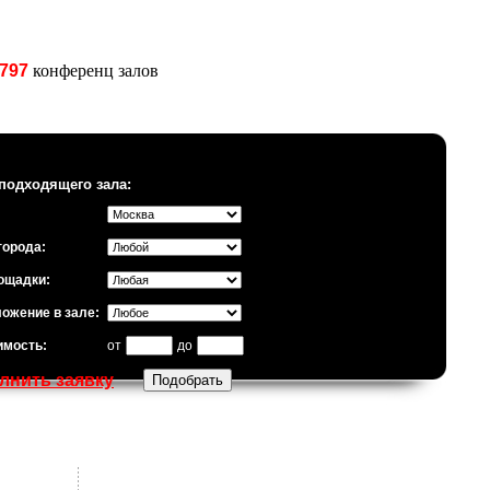
797
конференц залов
подходящего зала:
города:
ощадки:
ожение в зале:
имость:
от
до
лнить заявку