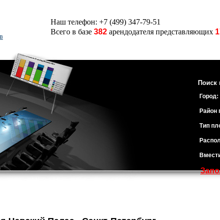
Наш телефон: +7 (499) 347-79-51
Всего в базе
382
арендодателя представляющих
1
в
Поиск 
Город:
Район 
Тип пл
Распол
Вмест
Запо