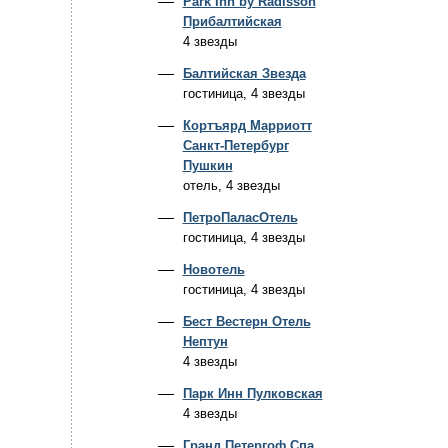
Park Inn by Radisson
Прибалтийская
4 звезды
Балтийская Звезда
гостиница, 4 звезды
Кортъярд Марриотт
Санкт-Петербург
Пушкин
отель, 4 звезды
ПетроПаласОтель
гостиница, 4 звезды
Новотель
гостиница, 4 звезды
Бест Вестерн Отель
Нептун
4 звезды
Парк Инн Пулковская
4 звезды
Гранд Петергоф Спа