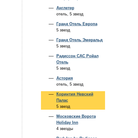
Англетер
отель, 5 звезд
Гранд Отель Европа
5 звезд
Гранд Отель Эмеральд
5 звезд
Радиссон САС Ройал
Отель
5 звезд
Астория
отель, 5 звезд
Коринтия Невский
Палас
5 звезд
Московские Ворота
Holiday Inn
4 звезды