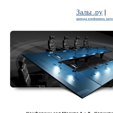
|
Залы .ру
аренда конференц зало