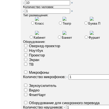
-
+
Количество человек:
-
+
Тип размещения:
Класс
Театр
Буква П
Кабинет
Банкет
Фуршет
Оборудование:
Оверхед-проектор
Ноутбук
Проектор
Экран
ТВ
Микрофоны
Количество микрофонов:
-
Звукоусилитель
Видео
ФлипЧарт
Оборудование для синхронного перевода
Количество наушников:
-