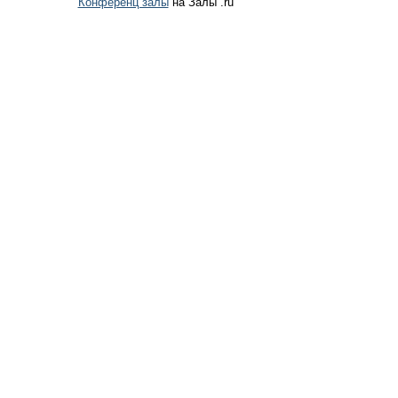
Конференц залы
на Залы .ru