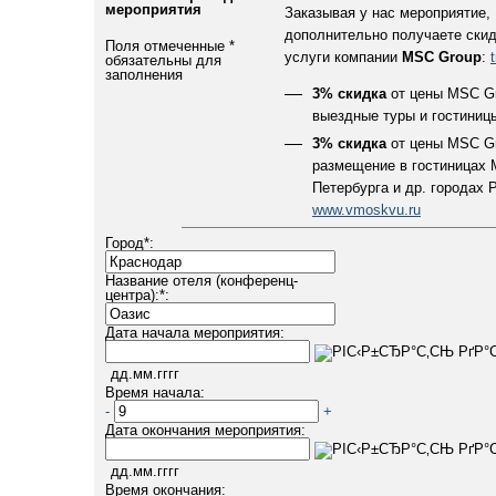
мероприятия
Заказывая у нас мероприятие,
дополнительно получаете скид
Поля отмеченные
*
услуги компании
MSC Group
:
обязательны для
заполнения
3% скидка
от цены MSC Gr
выездные туры и гостиниц
3% скидка
от цены MSC Gr
размещение в гостиницах 
Петербурга и др. городах 
www.vmoskvu.ru
Город
*
:
Название отеля (конференц-
центра):
*
:
Дата начала мероприятия:
дд.мм.гггг
Время начала:
-
+
Дата окончания мероприятия:
дд.мм.гггг
Время окончания: