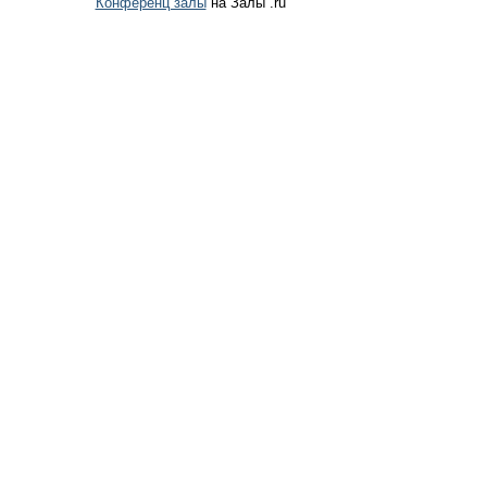
Конференц залы
на Залы .ru