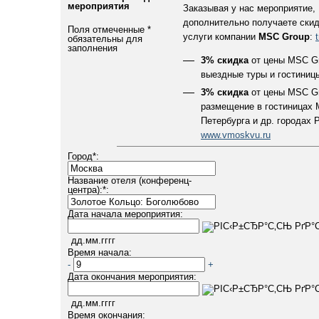
мероприятия
Заказывая у нас мероприятие,
дополнительно получаете скид
Поля отмеченные
*
услуги компании
MSC Group
:
обязательны для
заполнения
3% скидка
от цены MSC Gr
выездные туры и гостиниц
3% скидка
от цены MSC Gr
размещение в гостиницах 
Петербурга и др. городах 
www.vmoskvu.ru
Город
*
:
Название отеля (конференц-
центра):
*
:
Дата начала мероприятия:
дд.мм.гггг
Время начала:
-
+
Дата окончания мероприятия:
дд.мм.гггг
Время окончания: