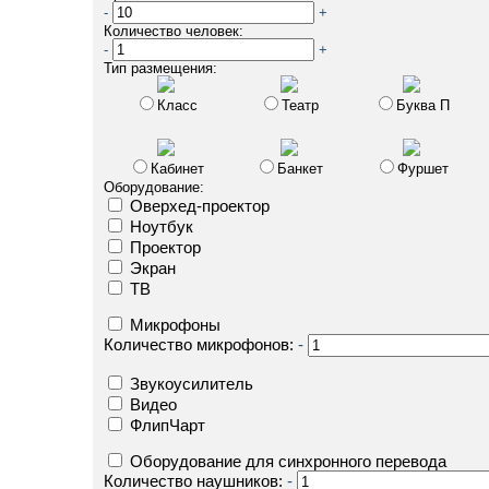
-
+
Количество человек:
-
+
Тип размещения:
Класс
Театр
Буква П
Кабинет
Банкет
Фуршет
Оборудование:
Оверхед-проектор
Ноутбук
Проектор
Экран
ТВ
Микрофоны
Количество микрофонов:
-
Звукоусилитель
Видео
ФлипЧарт
Оборудование для синхронного перевода
Количество наушников:
-