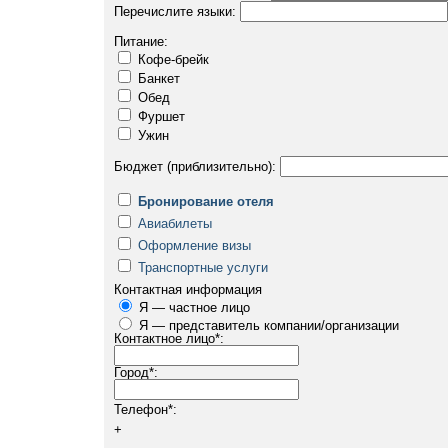
Перечислите языки:
Питание:
Кофе-брейк
Банкет
Обед
Фуршет
Ужин
Бюджет (приблизительно):
Бронирование отеля
Авиабилеты
Оформление визы
Транспортные услуги
Контактная информация
Я — частное лицо
Я — представитель компании/организации
Контактное лицо
*
:
Город
*
:
Телефон
*
:
+