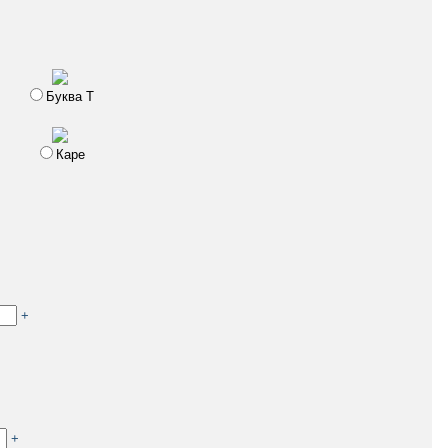
Буква Т
Каре
+
+