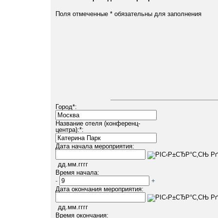
Поля отмеченные
*
обязательны для заполнения
Город
*
:
Название отеля (конференц-
центра):
*
:
Дата начала мероприятия:
дд.мм.гггг
Время начала:
-
+
Дата окончания мероприятия:
дд.мм.гггг
Время окончания: