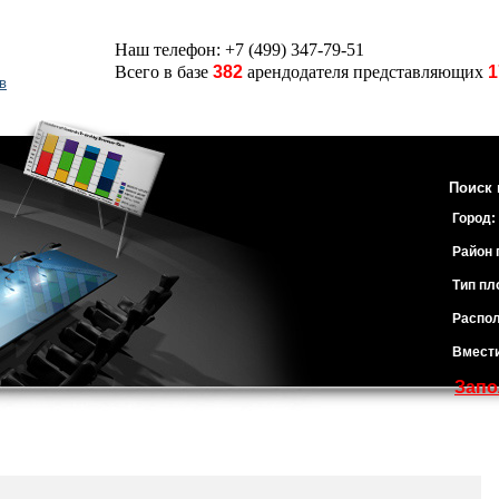
Наш телефон: +7 (499) 347-79-51
Всего в базе
382
арендодателя представляющих
1
в
Поиск 
Город:
Район 
Тип пл
Распол
Вмест
Запо