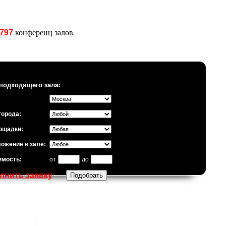
797
конференц залов
подходящего зала:
города:
ощадки:
ожение в зале:
имость:
от
до
лнить заявку