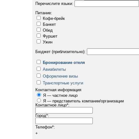
Перечислите языки:
Питание:
Кофе-брейк
Банкет
Обед
Фуршет
Ужин
Бюджет (приблизительно):
Бронирование отеля
Авиабилеты
Оформление визы
Транспортные услуги
Контактная информация
Я — частное лицо
Я — представитель компании/организации
Контактное лицо
*
:
Город
*
:
Телефон
*
:
+