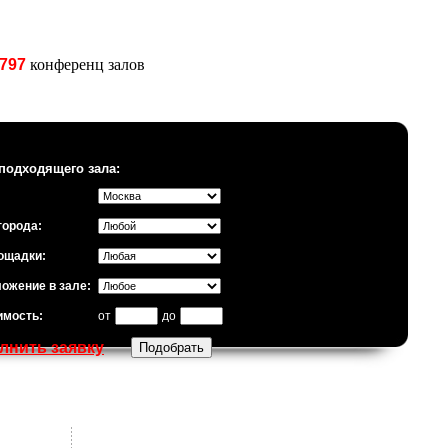
797
конференц залов
подходящего зала:
города:
ощадки:
ожение в зале:
имость:
от
до
лнить заявку