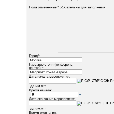
Поля отмеченные
*
обязательны для заполнения
Город
*
:
Название отеля (конференц-
центра):
*
:
Дата начала мероприятия:
дд.мм.гггг
Время начала:
-
+
Дата окончания мероприятия:
дд.мм.гггг
Время окончания: