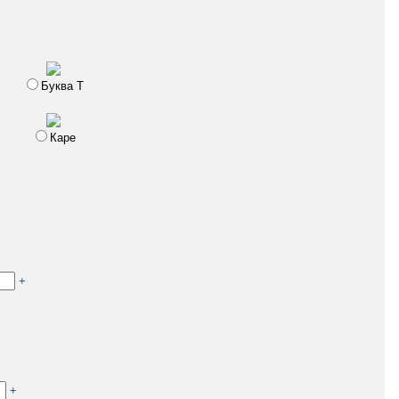
Буква Т
Каре
+
+