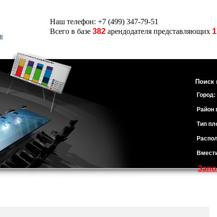
Наш телефон: +7 (499) 347-79-51
Всего в базе
382
арендодателя представляющих
1
в
Поиск 
Город:
Район 
Тип пл
Распол
Вмест
Запо