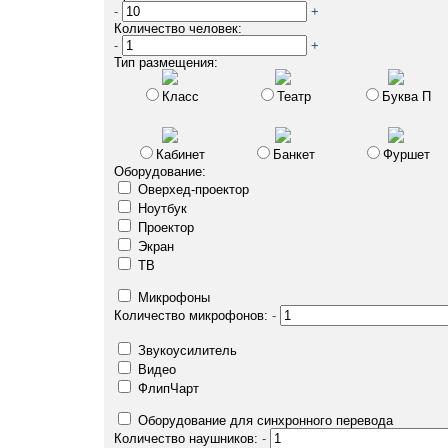
-
+
Количество человек:
-
+
Тип размещения:
Класс
Театр
Буква П
Кабинет
Банкет
Фуршет
Оборудование:
Оверхед-проектор
Ноутбук
Проектор
Экран
ТВ
Микрофоны
Количество микрофонов:
-
Звукоусилитель
Видео
ФлипЧарт
Оборудование для синхронного перевода
Количество наушников:
-