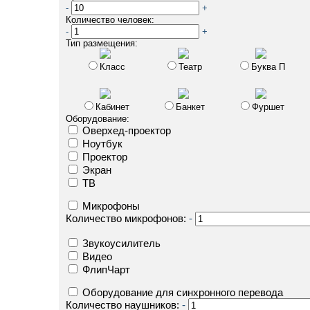
-
+
Количество человек:
-
+
Тип размещения:
Класс
Театр
Буква П
Кабинет
Банкет
Фуршет
Оборудование:
Оверхед-проектор
Ноутбук
Проектор
Экран
ТВ
Микрофоны
Количество микрофонов:
-
Звукоусилитель
Видео
ФлипЧарт
Оборудование для синхронного перевода
Количество наушников:
-