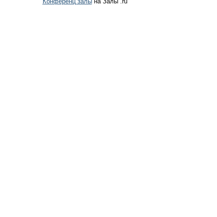
Конференц залы
на Залы .ru