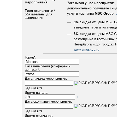
мероприятия
Заказывая у нас мероприятие,
дополнительно получаете скид
Поля отмеченные
*
услуги компании
MSC Group
:
обязательны для
заполнения
3% скидка
от цены MSC Gr
выездные туры и гостиниц
3% скидка
от цены MSC Gr
размещение в гостиницах 
Петербурга и др. городах 
www.vmoskvu.ru
Город
*
:
Название отеля (конференц-
центра):
*
:
Дата начала мероприятия:
дд.мм.гггг
Время начала:
-
+
Дата окончания мероприятия:
дд.мм.гггг
Время окончания: