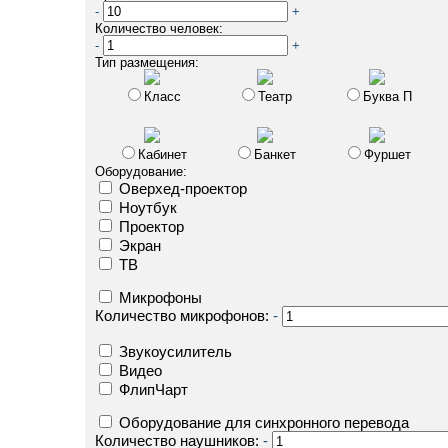
-
+
Количество человек:
-
+
Тип размещения:
Класс
Театр
Буква П
Кабинет
Банкет
Фуршет
Оборудование:
Оверхед-проектор
Ноутбук
Проектор
Экран
ТВ
Микрофоны
Количество микрофонов:
-
Звукоусилитель
Видео
ФлипЧарт
Оборудование для синхронного перевода
Количество наушников:
-