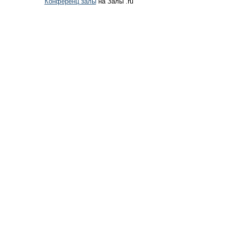
Конференц залы
на Залы .ru