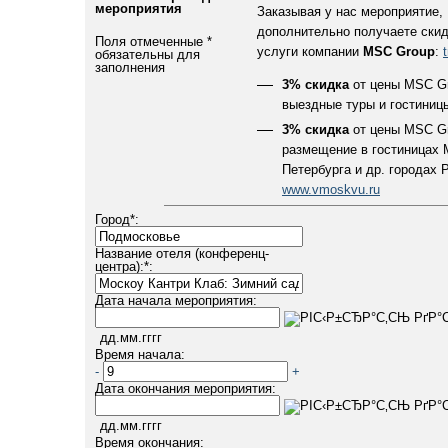
мероприятия
Заказывая у нас мероприятие,
дополнительно получаете скид
Поля отмеченные
*
услуги компании
MSC Group
:
обязательны для
заполнения
3% скидка
от цены MSC Gr
выездные туры и гостиниц
3% скидка
от цены MSC Gr
размещение в гостиницах 
Петербурга и др. городах 
www.vmoskvu.ru
Город
*
:
Название отеля (конференц-
центра):
*
:
Дата начала мероприятия:
дд.мм.гггг
Время начала:
-
+
Дата окончания мероприятия:
дд.мм.гггг
Время окончания: