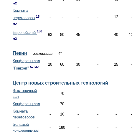
м2
Комната
15
-
-
-
-
12
переговоров
м2
156
Европейский
63
80
45
-
40
1
м2
Пекин
гостиница
4*
Конференц-зал
20
60
30
-
25
57 м2
"Гонконг"
Центр новых строительных технологий
Выставочный
-
70
-
-
-
зал
Конференц-зал
-
70
-
-
-
Комната
-
10
-
-
-
переговоров
Большой
-
180
-
-
-
конференц-зал