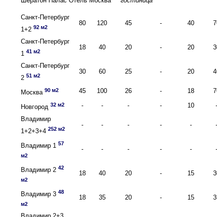
Шератон Палас Отель Москва
гостиница
Санкт-Петербург
80
120
45
-
40
7
92 м2
1+2
Санкт-Петербург
18
40
20
-
20
3
41 м2
1
Санкт-Петербург
30
60
25
-
20
4
51 м2
2
90 м2
45
100
26
-
18
7
Москва
32 м2
-
-
-
-
10
Новгород
Владимир
-
-
-
-
-
252 м2
1+2+3+4
57
Владимир 1
-
-
-
-
-
м2
42
Владимир 2
18
40
20
-
15
3
м2
48
Владимир 3
18
35
20
-
15
3
м2
Владимир 2+3