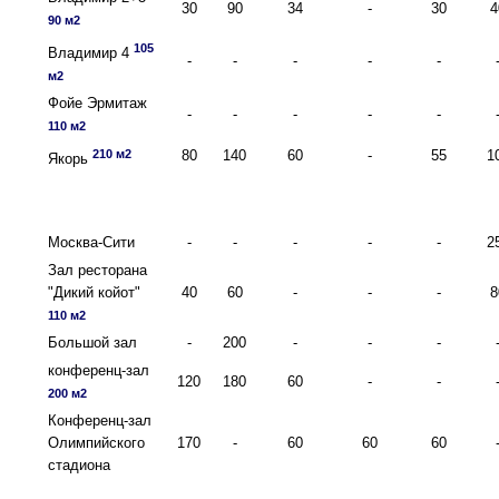
30
90
34
-
30
4
90 м2
105
Владимир 4
-
-
-
-
-
м2
Фойе Эрмитаж
-
-
-
-
-
110 м2
210 м2
80
140
60
-
55
1
Якорь
Москва-Сити
-
-
-
-
-
2
Зал ресторана
"Дикий койот"
40
60
-
-
-
8
110 м2
Большой зал
-
200
-
-
-
конференц-зал
120
180
60
-
-
200 м2
Конференц-зал
Олимпийского
170
-
60
60
60
стадиона