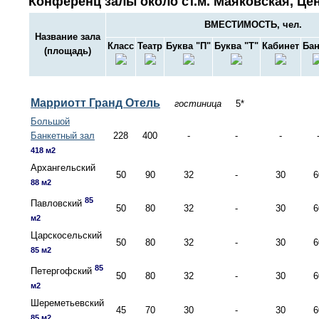
Конференц залы около ст.м. Маяковская, Цен
ВМЕСТИМОСТЬ, чел.
Название зала
Класс
Театр
Буква "П"
Буква "Т"
Кабинет
Бан
(площадь)
Марриотт Гранд Отель
гостиница
5*
Большой
Банкетный зал
228
400
-
-
-
418 м2
Архангельский
50
90
32
-
30
6
88 м2
85
Павловский
50
80
32
-
30
6
м2
Царскосельский
50
80
32
-
30
6
85 м2
85
Петергофский
50
80
32
-
30
6
м2
Шереметьевский
45
70
30
-
30
6
85 м2