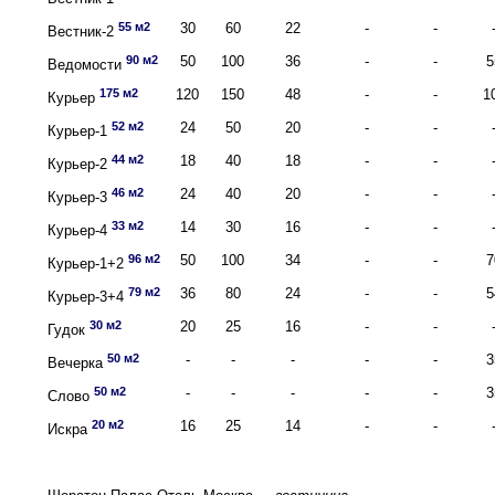
55 м2
30
60
22
-
-
Вестник-2
90 м2
50
100
36
-
-
5
Ведомости
175 м2
120
150
48
-
-
1
Курьер
52 м2
24
50
20
-
-
Курьер-1
44 м2
18
40
18
-
-
Курьер-2
46 м2
24
40
20
-
-
Курьер-3
33 м2
14
30
16
-
-
Курьер-4
96 м2
50
100
34
-
-
7
Курьер-1+2
79 м2
36
80
24
-
-
5
Курьер-3+4
30 м2
20
25
16
-
-
Гудок
50 м2
-
-
-
-
-
3
Вечерка
50 м2
-
-
-
-
-
3
Слово
20 м2
16
25
14
-
-
Искра