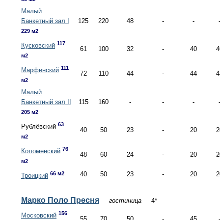
Малый
Банкетный зал I
125
220
48
-
-
229 м2
117
Кусковский
61
100
32
-
40
4
м2
111
Марфинский
72
110
44
-
44
4
м2
Малый
Банкетный зал II
115
160
-
-
-
205 м2
63
Рублёвский
40
50
23
-
20
2
м2
76
Коломенский
48
60
24
-
20
2
м2
66 м2
40
50
23
-
20
2
Троицкий
Марко Поло Пресня
гостиница
4*
156
Московский
55
70
50
-
45