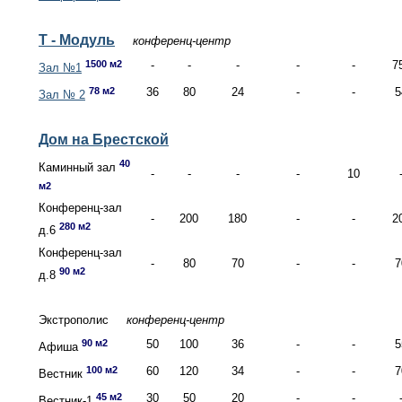
Т - Модуль
конференц-центр
1500 м2
-
-
-
-
-
7
Зал №1
78 м2
36
80
24
-
-
5
Зал № 2
Дом на Брестской
40
Каминный зал
-
-
-
-
10
м2
Конференц-зал
-
200
180
-
-
2
280 м2
д.6
Конференц-зал
-
80
70
-
-
7
90 м2
д.8
Экстрополис
конференц-центр
90 м2
50
100
36
-
-
5
Афиша
100 м2
60
120
34
-
-
7
Вестник
45 м2
30
50
20
-
-
Вестник-1