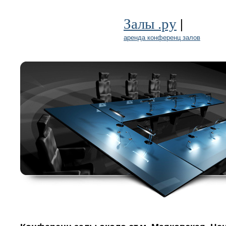
|
Залы .ру
аренда конференц залов