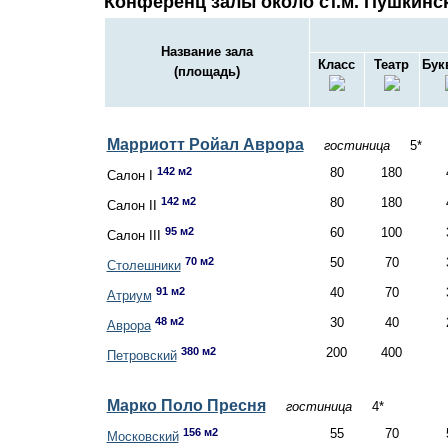
Конференц залы около ст.м. Пушкинск
Название зала
Класс
Театр
Бук
(площадь)
Марриотт Ройал Аврора
гостиница
5*
142 м2
80
180
Салон I
142 м2
80
180
Салон II
95 м2
60
100
Салон III
70 м2
50
70
Столешники
91 м2
40
70
Атриум
48 м2
30
40
Аврора
380 м2
200
400
Петровский
Марко Поло Пресня
гостиница
4*
156 м2
55
70
Московский