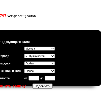
797
конференц залов
подходящего зала:
города:
ощадки:
ожение в зале:
имость:
от
до
лнить заявку