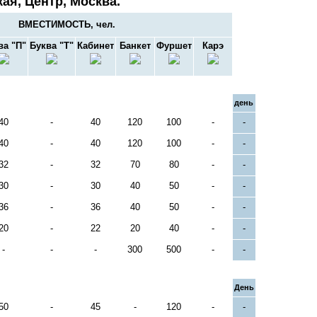
ая, Центр, Москва.
ВМЕСТИМОСТЬ, чел.
ва "П"
Буква "Т"
Кабинет
Банкет
Фуршет
Карэ
день
40
-
40
120
100
-
-
40
-
40
120
100
-
-
32
-
32
70
80
-
-
30
-
30
40
50
-
-
36
-
36
40
50
-
-
20
-
22
20
40
-
-
-
-
-
300
500
-
-
День
50
-
45
-
120
-
-