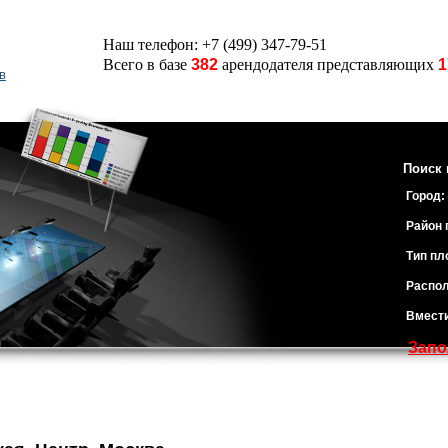
Наш телефон: +7 (499) 347-79-51
Всего в базе
382
арендодателя представляющих
1
в
Поиск 
Город:
Район 
Тип пл
Распол
Вмест
Запо