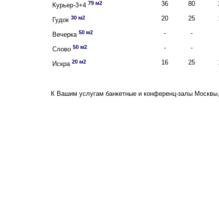
79 м2
36
80
Курьер-3+4
30 м2
20
25
Гудок
50 м2
-
-
Вечерка
50 м2
-
-
Слово
20 м2
16
25
Искра
К Вашим услугам банкетные и конференц-залы Москвы,