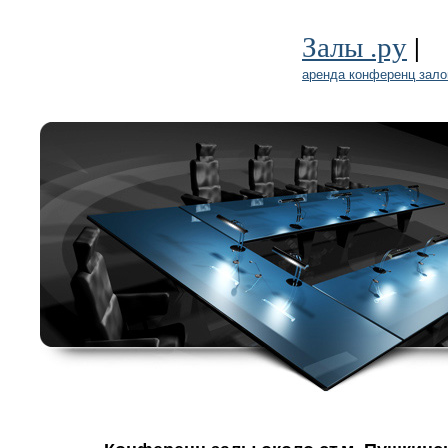
|
Залы .ру
аренда конференц зало