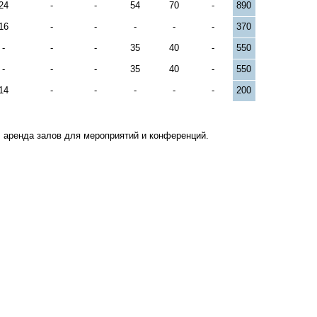
24
-
-
54
70
-
890
16
-
-
-
-
-
370
-
-
-
35
40
-
550
-
-
-
35
40
-
550
14
-
-
-
-
-
200
 аренда залов для мероприятий и конференций.