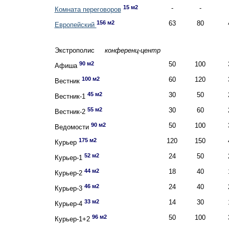
15 м2
-
-
Комната переговоров
156 м2
63
80
Европейский
Экстрополис
конференц-центр
90 м2
50
100
Афиша
100 м2
60
120
Вестник
45 м2
30
50
Вестник-1
55 м2
30
60
Вестник-2
90 м2
50
100
Ведомости
175 м2
120
150
Курьер
52 м2
24
50
Курьер-1
44 м2
18
40
Курьер-2
46 м2
24
40
Курьер-3
33 м2
14
30
Курьер-4
96 м2
50
100
Курьер-1+2