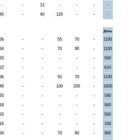
-
-
12
-
-
-
-
45
-
40
120
-
-
-
День
36
-
-
55
70
-
1100
34
-
-
70
90
-
1100
20
-
-
-
-
-
560
22
-
-
-
-
-
610
36
-
-
55
70
-
1100
48
-
-
100
200
-
1600
20
-
-
-
-
-
580
18
-
-
-
-
-
560
20
-
-
-
-
-
560
16
-
-
-
-
-
330
34
-
-
70
90
-
990