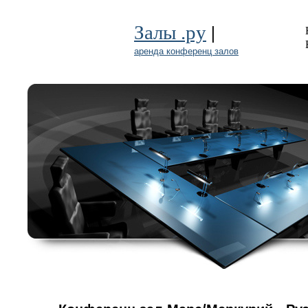
|
Залы .ру
аренда конференц залов