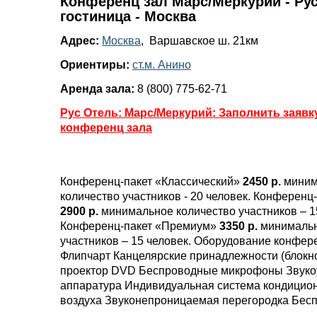
Конференц зал Марс/Меркурий - Рус
гостиница - Москва
Адрес:
Москва
, Варшавское ш. 21км
Ориентиры:
ст.м. Анино
Аренда зала:
8 (800) 775-62-71
Рус Отель: Марс/Меркурий: Заполнить заявк
конференц зала
Конференц-пакет «Классический»
2450 р.
миним
количество участников - 20 человек. Конференц
2900 р.
минимальное количество участников – 1
Конференц-пакет «Премиум»
3350 р.
минимальн
участников – 15 человек. Оборудование конфер
Флипчарт Канцелярские принадлежности (блокно
проектор DVD Беспроводные микрофоны Звук
аппаратура Индивидуальная система кондицио
воздуха Звуконепроницаемая перегородка Бесп