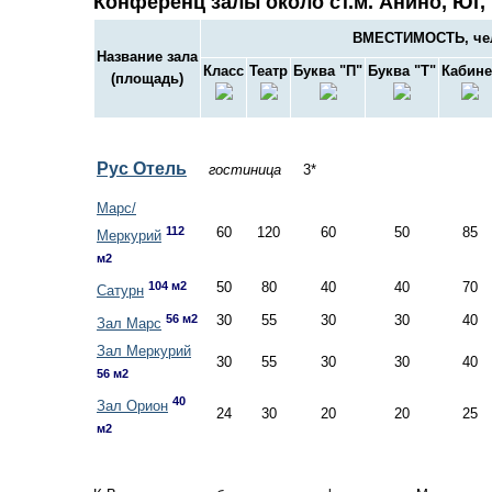
Конференц залы около ст.м. Анино, Юг,
ВМЕСТИМОСТЬ, че
Название зала
Класс
Театр
Буква "П"
Буква "Т"
Кабине
(площадь)
Рус Отель
гостиница
3*
Марс/
112
60
120
60
50
85
Меркурий
м2
104 м2
50
80
40
40
70
Сатурн
56 м2
30
55
30
30
40
Зал Марс
Зал Меркурий
30
55
30
30
40
56 м2
40
Зал Орион
24
30
20
20
25
м2