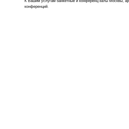
К Вашим услугам банкетные и конференц-залы Москвы, ар
конференций.