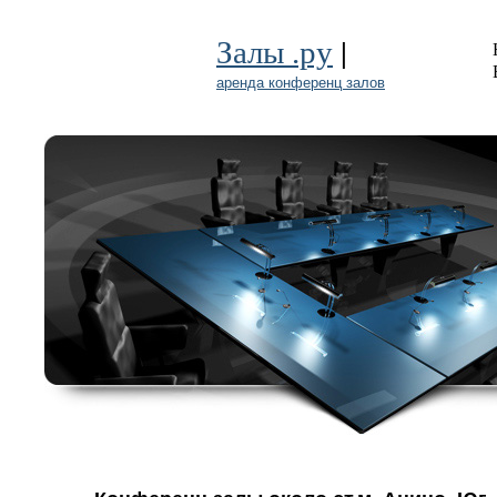
|
Залы .ру
аренда конференц залов