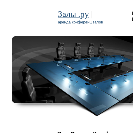
|
Залы .ру
аренда конференц залов