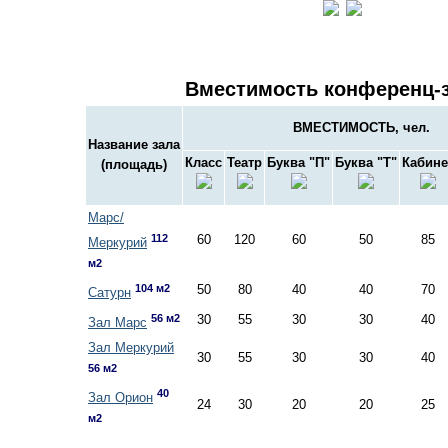
Вместимость конференц-
ВМЕСТИМОСТЬ, чел.
Название зала
Класс
Театр
Буква "П"
Буква "Т"
Кабине
(площадь)
Марс/
112
60
120
60
50
85
Меркурий
м2
104 м2
50
80
40
40
70
Сатурн
56 м2
30
55
30
30
40
Зал Марс
Зал Меркурий
30
55
30
30
40
56 м2
40
Зал Орион
24
30
20
20
25
м2