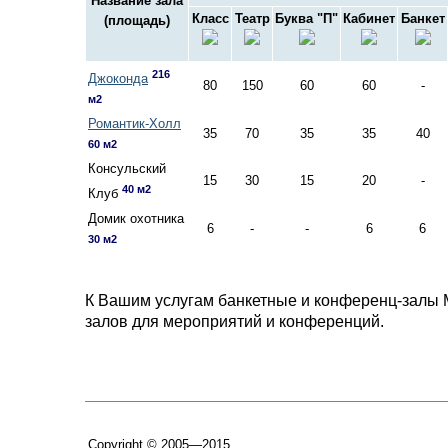
Название зала
Класс
Театр
Буква "П"
Кабинет
Банкет
(площадь)
216
Джоконда
80
150
60
60
-
м2
Романтик-Холл
35
70
35
35
40
60 м2
Консульский
15
30
15
20
-
40 м2
Клуб
Домик охотника
6
-
-
6
6
30 м2
К Вашим услугам банкетные и конференц-залы 
залов для мероприятий и конференций.
Copyright © 2005—2015