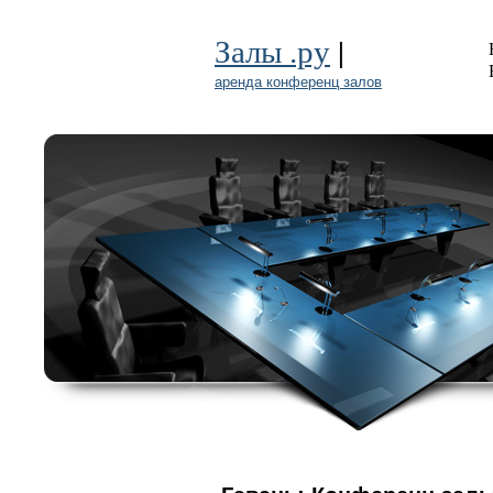
|
Залы .ру
аренда конференц залов