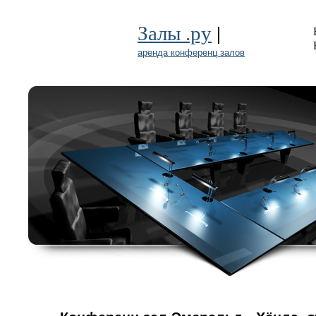
|
Залы .ру
аренда конференц залов