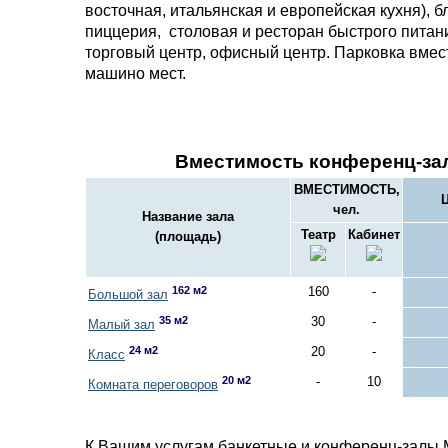
восточная, итальянская и европейская кухня), б
пиццерия, столовая и ресторан быстрого питани
торговый центр, офисный центр. Парковка вмес
машино мест.
Вместимость конференц-за
ВМЕСТИМОСТЬ,
Ц
чел.
Название зала
Театр
Кабинет
(площадь)
162 м2
160
-
Большой зал
35 м2
30
-
Малый зал
24 м2
20
-
Класс
20 м2
-
10
Комната переговоров
К Вашим услугам банкетные и конференц-залы 