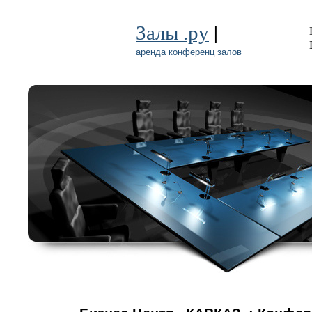
|
Залы .ру
аренда конференц залов