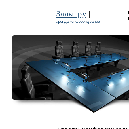
|
Залы .ру
аренда конференц залов