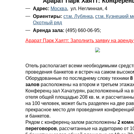
Арарат Парк Хаятт: Конферен
Адрес:
Москва
, ул. Неглинная, 4
Ориентиры:
ст.м. Лубянка
,
ст.м. Кузнецкий м
Охотный ряд
Аренда зала:
(495) 660-06-95;
Арарат Парк Хаятт: Заполнить заявку на аренду
Отель располагает всеми необходимыми средст
проведения банкетов и встреч на самом высоко
Оборудованные по последнему слову техники
8
залов
расположены на втором и третьем этажах
Конференц-зал Хачатурян, расположенный на в
отеля общей площадью 208 кв. м. и рассчитанн
на 100 человек, может быть разделен на две ра
прекрасное место для проведения конференций
и банкетов.
Рядом с конференц-залом расположены
2 комн
переговоров
, рассчитанные на аудиторию от 10