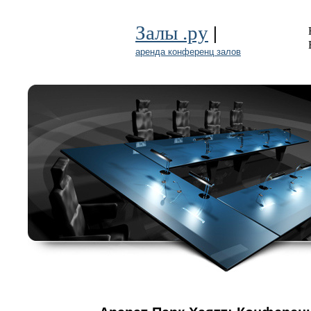
|
Залы .ру
аренда конференц залов