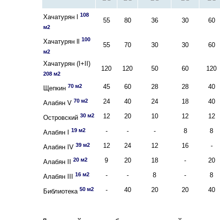
108
Хачатурян l
55
80
36
30
60
м2
100
Хачатурян ll
55
70
30
30
60
м2
Хачатурян (I+II)
120
120
50
60
120
208 м2
70 м2
45
60
28
28
40
Щепкин
70 м2
24
40
24
18
40
Алабян V
30 м2
12
20
10
12
12
Островский
19 м2
-
-
-
8
8
Алабян I
39 м2
12
24
12
16
-
Алабян IV
20 м2
9
20
18
-
20
Алабян II
16 м2
-
-
8
-
8
Алабян III
50 м2
-
40
20
20
40
Библиотека