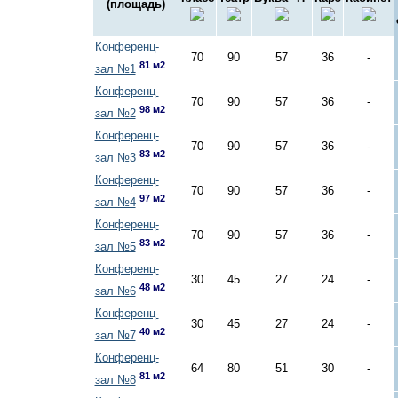
(площадь)
Конференц-
70
90
57
36
-
81 м2
зал №1
Конференц-
70
90
57
36
-
98 м2
зал №2
Конференц-
70
90
57
36
-
83 м2
зал №3
Конференц-
70
90
57
36
-
97 м2
зал №4
Конференц-
70
90
57
36
-
83 м2
зал №5
Конференц-
30
45
27
24
-
48 м2
зал №6
Конференц-
30
45
27
24
-
40 м2
зал №7
Конференц-
64
80
51
30
-
81 м2
зал №8