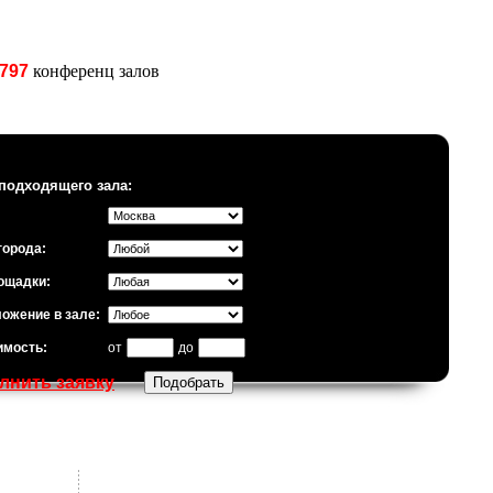
797
конференц залов
подходящего зала:
города:
ощадки:
ожение в зале:
имость:
от
до
лнить заявку