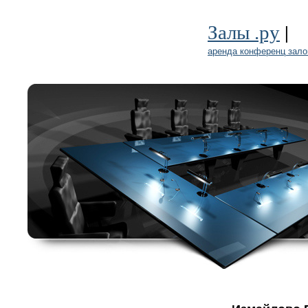
|
Залы .ру
аренда конференц зало