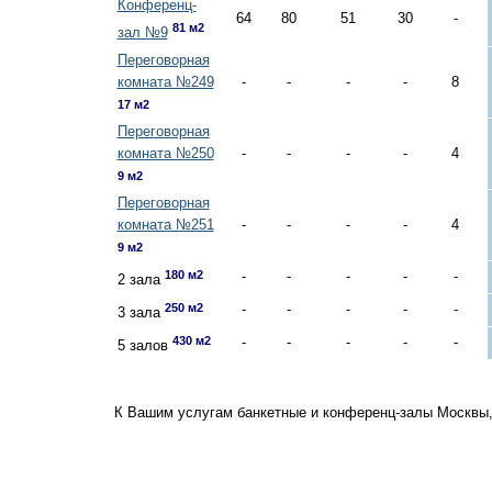
Конференц-
64
80
51
30
-
81 м2
зал №9
Переговорная
комната №249
-
-
-
-
8
17 м2
Переговорная
комната №250
-
-
-
-
4
9 м2
Переговорная
комната №251
-
-
-
-
4
9 м2
180 м2
-
-
-
-
-
2 зала
250 м2
-
-
-
-
-
3 зала
430 м2
-
-
-
-
-
5 залов
К Вашим услугам банкетные и конференц-залы Москвы,