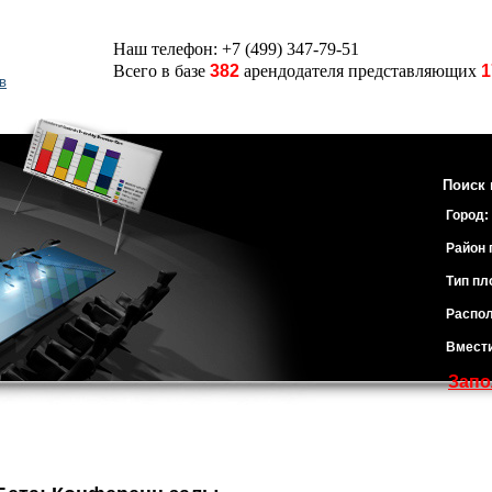
Наш телефон: +7 (499) 347-79-51
Всего в базе
382
арендодателя представляющих
1
в
Поиск 
Город:
Район 
Тип пл
Распол
Вмест
Запо