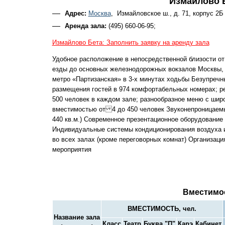
Измайлово 
Адрес:
Москва
, Измайловское ш., д. 71, корпус 2Б
Аренда зала:
(495) 660-06-95;
Измайлово Бета: Заполнить заявку на аренду зала
Удобное расположение в непосредственной близости от
езды до основных железнодорожных вокзалов Москвы, в
метро «Партизанская» в 3-х минутах ходьбы Безупречн
размещения гостей в 974 комфортабельных номерах; ре
500 человек в каждом зале; разнообразное меню с ши
вместимостью от 4 до 450 человек Звуконепроницаем
440 кв.м.) Современное презентационное оборудовани
Индивидуальные системы кондиционирования воздуха и
во всех залах (кроме переговорных комнат) Организац
мероприятия
Вместимо
ВМЕСТИМОСТЬ, чел.
Название зала
Класс
Театр
Буква "П"
Карэ
Кабинет