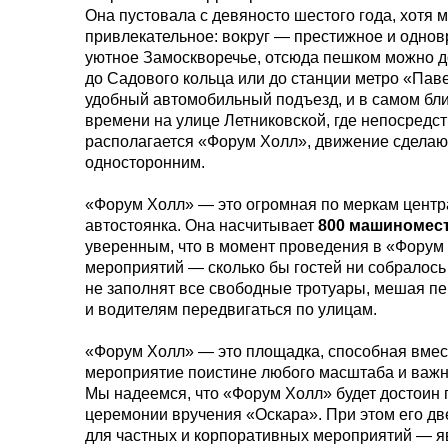
Она пустовала с девяносто шестого года, хотя 
привлекательное: вокруг — престижное и одно
уютное Замоскворечье, отсюда пешком можно д
до Садового кольца или до станции метро «Паве
удобный автомобильный подъезд, и в самом б
времени на улице Летниковской, где непосредс
располагается «Форум Холл», движение сделаю
односторонним.
«Форум Холл» — это огромная по меркам цент
автостоянка. Она насчитывает
800 машиномес
уверенным, что в момент проведения в «Форум
мероприятий — сколько бы гостей ни собралос
не заполнят все свободные тротуары, мешая п
и водителям передвигаться по улицам.
«Форум Холл» — это площадка, способная вмес
мероприятие поистине любого масштаба и важн
Мы надеемся, что «Форум Холл» будет достоин
церемонии вручения «Оскара». При этом его д
для частных и корпоративных мероприятий — я