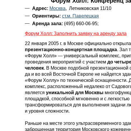
Форум Холл: Конференц з
Адрес:
Москва
, Летниковская 11/10
Ориентиры:
ст.м. Павелецкая
Аренда зала:
(495) 660-06-95;
Форум Холл: Заполнить заявку на аренду зала
22 января 2005 г. в Москве официально открыл
презентационно-концертная площадка
. Зал 
«Форум Холл» — универсальный комплекс, при
проведения мероприятий с участием
до четыр
человек
. В Москве подобной презентационной с
да и во всей Восточной Европе не найдется зда
«Форум Холлу» по технической оснащенности.
комплекс, расположенный недалеко от Садового
является
уникальной для Москвы
многофункц
площадкой, способной мгновенно и с легкостью
трансформироваться для выполнения задачи л
и уровня сложности.
Раньше на месте этого ультрасовременного зда
заброшенная территория Московского кожевенн