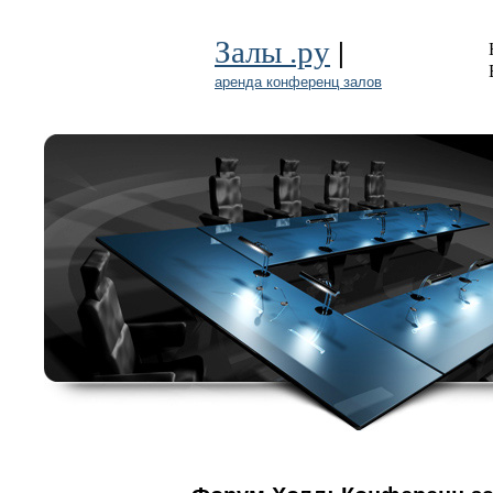
|
Залы .ру
аренда конференц залов