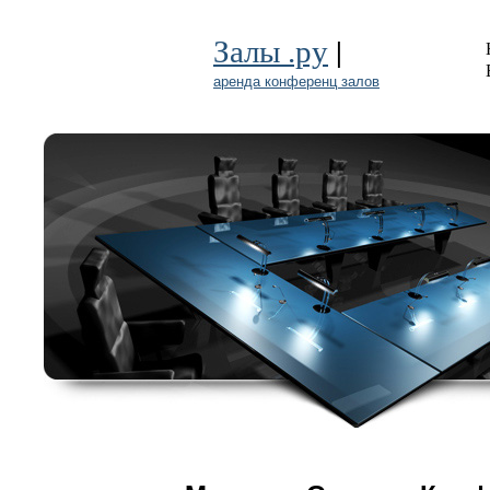
|
Залы .ру
аренда конференц залов