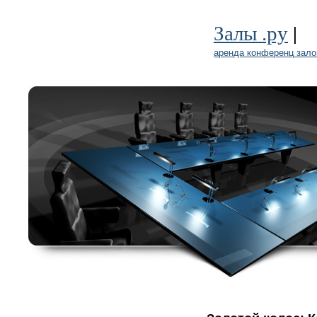
|
Залы .ру
аренда конференц зало