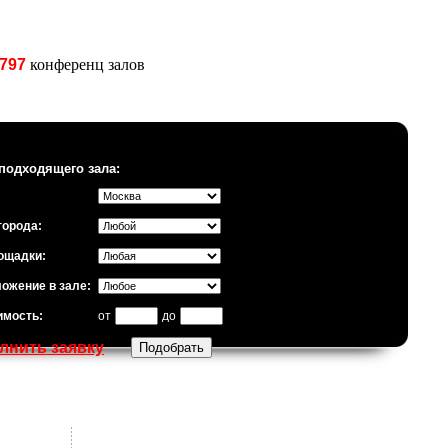
797
конференц залов
подходящего зала:
города:
ощадки:
ожение в зале:
имость:
от
до
лнить заявку