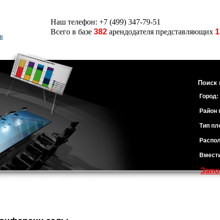
Наш телефон: +7 (499) 347-79-51
Всего в базе
382
арендодателя представляющих
1
в
Поиск 
Город:
Район 
Тип пл
Распол
Вмест
Запо