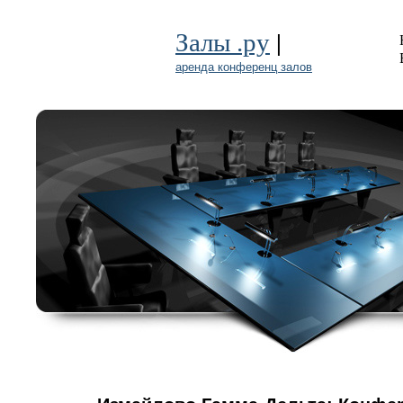
|
Залы .ру
аренда конференц залов