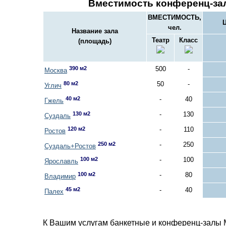
Вместимость конференц-за
ВМЕСТИМОСТЬ,
Ц
чел.
Название зала
Театр
Класс
(площадь)
390 м2
500
-
Москва
80 м2
50
-
Углич
40 м2
-
40
Гжель
130 м2
-
130
Суздаль
120 м2
-
110
Ростов
250 м2
-
250
Суздаль+Ростов
100 м2
-
100
Ярославль
100 м2
-
80
Владимир
45 м2
-
40
Палех
К Вашим услугам банкетные и конференц-залы 