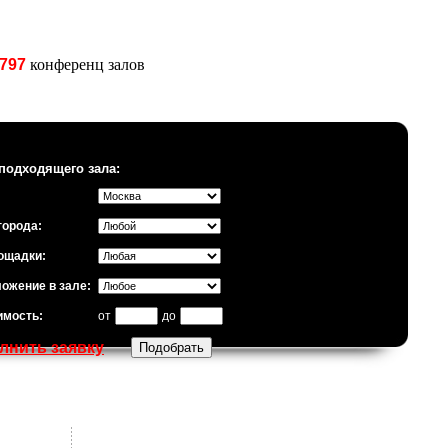
797
конференц залов
подходящего зала:
города:
ощадки:
ожение в зале:
имость:
от
до
лнить заявку