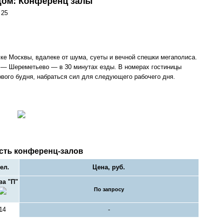
Дом: Конференц залы
 25
ке Москвы, вдалеке от шума, суеты и вечной спешки мегаполиса.
 — Шереметьево — в 30 минутах езды. В номерах гостиницы
вого будня, набраться сил для следующего рабочего дня.
сть конференц-залов
ел.
Цена, руб.
ва "П"
По запросу
14
-