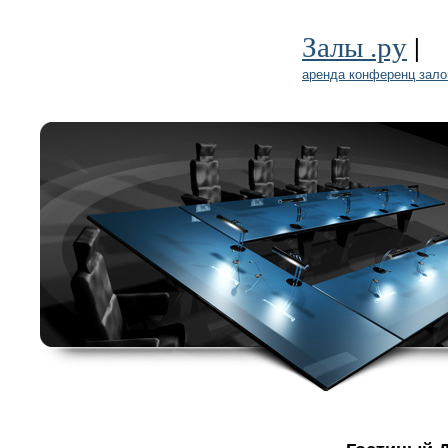
|
Залы .ру
аренда конференц зало