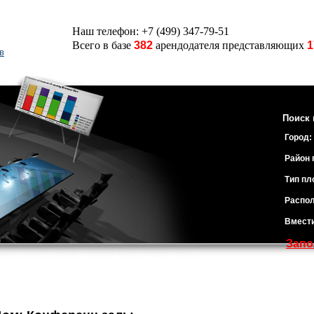
Наш телефон: +7 (499) 347-79-51
Всего в базе
382
арендодателя представляющих
1
в
Поиск 
Город:
Район 
Тип пл
Распол
Вмест
Запо