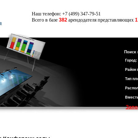
Наш телефон: +7 (499) 347-79-51
Всего в базе
382
арендодателя представляющих
1
в
Поиск 
Город:
Район 
Тип пл
Распол
Вмест
Запо