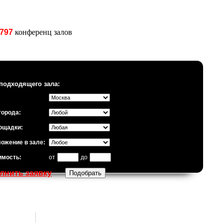
797
конференц залов
подходящего зала:
города:
ощадки:
ожение в зале:
имость:
от
до
лнить заявку