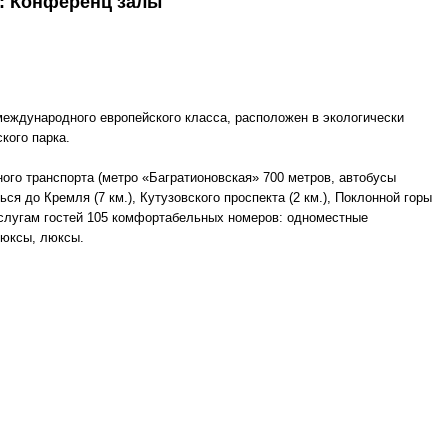
: Конференц залы
еждународного европейского класса, расположен в экологически
кого парка.
ого транспорта (метро «Багратионовская» 700 метров, автобусы
ся до Кремля (7 км.), Кутузовского проспекта (2 км.), Поклонной горы
К услугам гостей 105 комфортабельных номеров: одноместные
люксы, люксы.