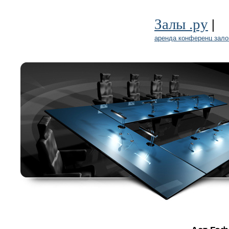
|
Залы .ру
аренда конференц зало