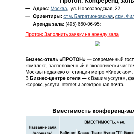
Протон: Конференц зал
Адрес:
Москва
, ул. Новозаводская, 22
Ориентиры:
ст.м. Багратионовская
,
ст.м. Фи
Аренда зала:
(495) 660-06-95;
Протон: Заполнить заявку на аренду зала
Бизнес-отель «ПРОТОН»
— современный гос
комплекс, расположенный в экологически чисто
Москвы недалеко от станции метро «Киевская».
В
Бизнес-центре отеля
— к Вашим услугам, фа
ксерокс, услуги Internet и электронная почта.
Вместимость конференц-за
ВМЕСТИМОСТЬ, чел.
Название зала
Кабинет
Класс
Театр
Буква "П"
Банк
(площадь)