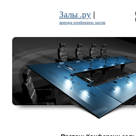
|
Залы .ру
аренда конференц залов