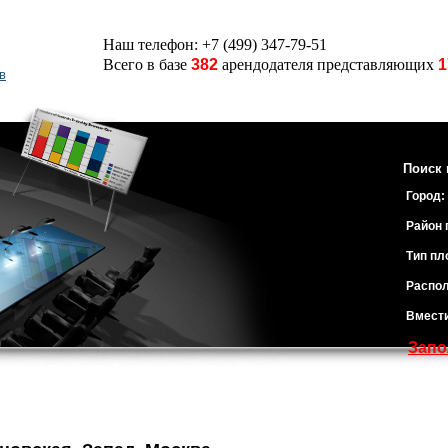
Наш телефон: +7 (499) 347-79-51
Всего в базе
382
арендодателя представляющих
1
в
Поиск 
Город:
Район 
Тип пл
Распол
Вмест
Запо