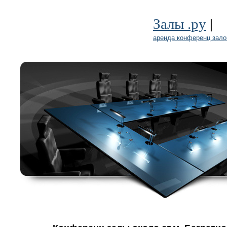
|
Залы .ру
аренда конференц зало