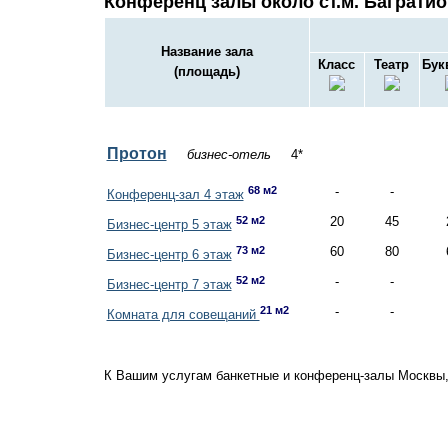
Конференц залы около ст.м. Багратио
Название зала
Класс
Театр
Бук
(площадь)
Протон
бизнес-отель
4*
68 м2
-
-
Конференц-зал 4 этаж
52 м2
20
45
Бизнес-центр 5 этаж
73 м2
60
80
Бизнес-центр 6 этаж
52 м2
-
-
Бизнес-центр 7 этаж
21 м2
-
-
Комната для совещаний
К Вашим услугам банкетные и конференц-залы Москвы,