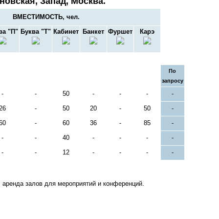
новская, Запад, Москва.
ВМЕСТИМОСТЬ, чел.
ва "П"
Буква "Т"
Кабинет
Банкет
Фуршет
Карэ
По
запросу
-
-
50
-
-
-
-
26
-
50
20
-
50
-
60
-
60
36
-
85
-
-
-
40
-
-
-
-
-
-
12
-
-
-
-
 аренда залов для мероприятий и конференций.