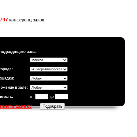
797
конференц залов
подходящего зала:
города:
ощадки:
ожение в зале:
имость:
от
до
лнить заявку