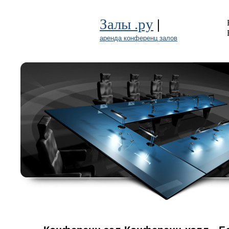
|
Залы .ру
аренда конференц залов