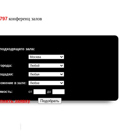
797
конференц залов
подходящего зала:
города:
ощадки:
ожение в зале:
имость:
от
до
лнить заявку