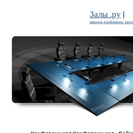
|
Залы .ру
аренда конференц зало