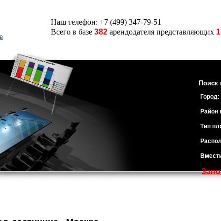
Наш телефон: +7 (499) 347-79-51
Всего в базе
382
арендодателя представляющих
1
в
Поиск 
Город:
Район 
Тип пл
Распол
Вмест
Запо