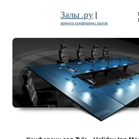
|
Залы .ру
аренда конференц залов